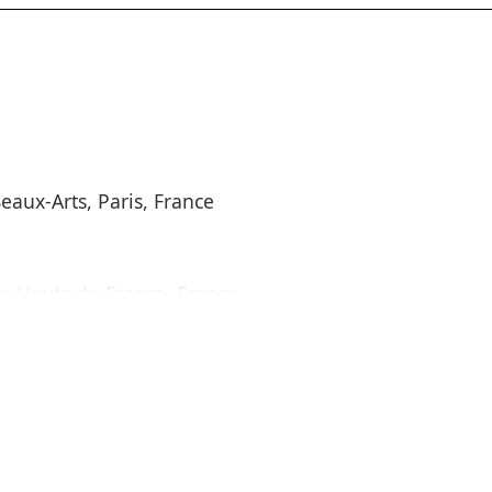
eaux-Arts, Paris, France
ie Hauts-de-France, France
va, CH
et d’Histoire du Judaïsme,
uxembourg - Forum d’art
de Pierre-François)
, Galerie