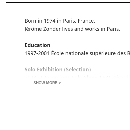
Born in 1974 in Paris, France.
Jérôme Zonder lives and works in Paris.
Education
1997-2001 École nationale supérieure des B
Solo Exhibition (Selection)
2028 - (Upcoming), Solo Show, FRAC Picard
SHOW MORE >
2025 -
Les enfants du paradis
, GOWEN, Gene
2024 -
C'est un petit chemin
, Musée d’Art 
Paris, France
2023 -
Joyeuse Apocalypse !
, Casino L
contemporain, Luxembourg
2022 -
SANS ISSUE (étude pour un portrait 